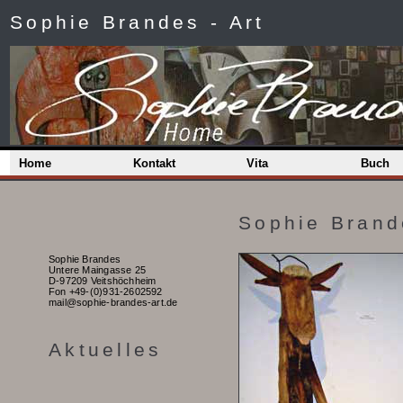
Sophie Brandes - Art
Home
Kontakt
V
it
a
Buch
Sophie Brand
Sophie Brandes
Untere Maingasse 25
D-97209 Veitshöchheim
Fon +49-(0)931-2602592
mail@sophie-brandes-art.de
Aktuelles